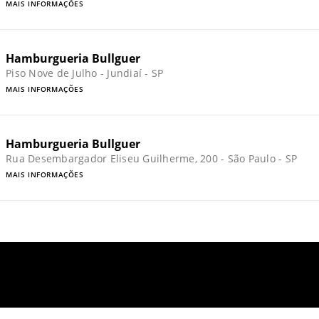
MAIS INFORMAÇÕES
Hamburgueria Bullguer
Piso Nove de Julho - Jundiaí - SP
MAIS INFORMAÇÕES
Hamburgueria Bullguer
Rua Desembargador Eliseu Guilherme, 200 - São Paulo - SP
MAIS INFORMAÇÕES
Hamburgueria Bullguer
CLS 410 - Bloco C - Brasília - DF
MAIS INFORMAÇÕES
Hamburgueria Bullguer